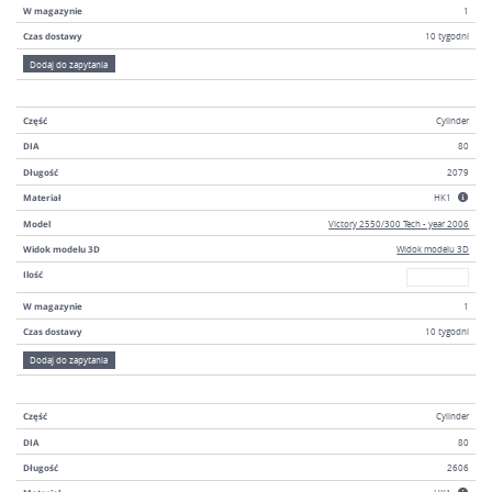
W magazynie
1
Czas dostawy
10 tygodni
Dodaj do zapytania
Część
Cylinder
DIA
80
Długość
2079
Materiał
HK1
Model
Victory 2550/300 Tech - year 2006
Widok modelu 3D
Widok modelu 3D
W magazyni
Ilość
W magazynie
1
Czas dostawy
10 tygodni
Dodaj do zapytania
Część
Cylinder
DIA
80
Długość
2606