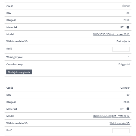
Część
Ślimak
DIA
80
Długość
2760
Materiał
HPT1
Model
DUO 3550/500 pico - year 2012
Widok modelu 3D
Brak zdjęcia
W magazyni
Ilość
W magazynie
1
Czas dostawy
10 tygodni
Dodaj do zapytania
Część
Cylinder
DIA
80
Długość
2606
Materiał
HK1
Model
DUO 3550/500 pico - year 2012
Widok modelu 3D
Widok modelu 3D
W magazyni
Ilość