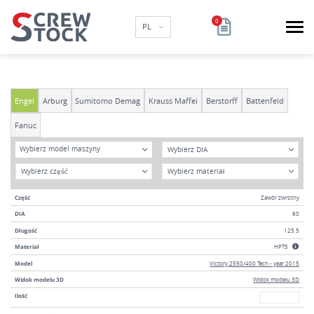
PL
Engel
Arburg
Sumitomo Demag
Krauss Maffei
Berstorff
Battenfeld
Fanuc
Model
DIA
Wybierz model maszyny
Rok
Materiał
Część
Zawór zwrotny
DIA
60
Długość
125,5
Materiał
HPT5
Model
Victory 2550/400 Tech - year 2015
Widok modelu 3D
Widok modelu 3D
W magazyni
Ilość