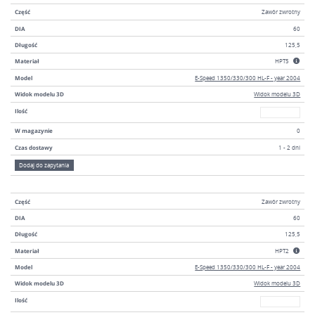
Część
Zawór zwrotny
DIA
60
Długość
125,5
Materiał
HPT5
Model
E-Speed 1350/330/300 HL-F - year 2004
Widok modelu 3D
Widok modelu 3D
W magazyni
Ilość
W magazynie
0
Czas dostawy
1 - 2 dni
Dodaj do zapytania
Część
Zawór zwrotny
DIA
60
Długość
125,5
Materiał
HPT2
Model
E-Speed 1350/330/300 HL-F - year 2004
Widok modelu 3D
Widok modelu 3D
W magazyni
Ilość