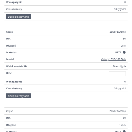
W magazynie
0
Czas dostawy
10 tygodni
Dodaj do zapytania
Część
Zawór zwrotny
DIA
60
Długość
125,5
Materiał
HPT5
Model
Victory 1050/160 Tech
Widok modelu 3D
Brak zdjęcia
W magazyni
Ilość
W magazynie
0
Czas dostawy
10 tygodni
Dodaj do zapytania
Część
Zawór zwrotny
DIA
60
Długość
125,5
Materiał
HPT5