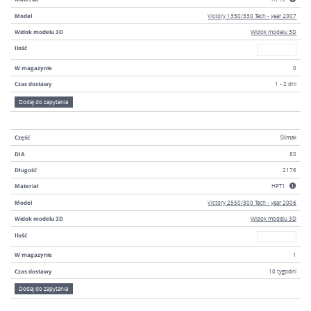
Model
Victory 1350/330 Tech - year 2007
Widok modelu 3D
Widok modelu 3D
W magazyni
Ilość
W magazynie
0
Czas dostawy
1 - 2 dni
Dodaj do zapytania
Część
Ślimak
DIA
80
Długość
2176
Materiał
HPT1
Model
Victory 2550/300 Tech - year 2006
Widok modelu 3D
Widok modelu 3D
W magazyni
Ilość
W magazynie
1
Czas dostawy
10 tygodni
Dodaj do zapytania