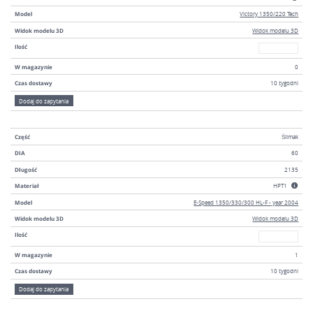
Model
Victory 1350/220 Tech
Widok modelu 3D
Widok modelu 3D
W magazyni
Ilość
W magazynie
0
Czas dostawy
10 tygodni
Dodaj do zapytania
Część
Ślimak
DIA
60
Długość
2135
Materiał
HPT1
Model
E-Speed 1350/330/300 HL-F - year 2004
Widok modelu 3D
Widok modelu 3D
W magazyni
Ilość
W magazynie
1
Czas dostawy
10 tygodni
Dodaj do zapytania