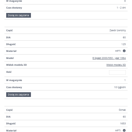
W magazynie
0
Czas dostawy
1 - 2 dni
Dodaj do zapytania
Część
Zawór zwrotny
DIA
60
Długość
125
Materiał
HPT1
Model
E-Speed 2000/550 - year 1994
Widok modelu 3D
Widok modelu 3D
W magazyni
Ilość
W magazynie
1
Czas dostawy
10 tygodni
Dodaj do zapytania
Część
Ślimak
DIA
60
Długość
1653
Materiał
HPT1