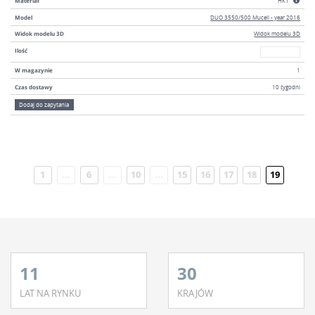
Materiał
HK1
Model
DUO 3550/500 Mucell - year 2016
Widok modelu 3D
Widok modelu 3D
W magazyni
Ilość
W magazynie
1
Czas dostawy
10 tygodni
Dodaj do zapytania
1
…
6
…
10
…
15
16
17
18
19
Aktualn
11
30
LAT NA RYNKU
KRAJÓW