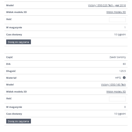
Model
Victory 1350/220 Tech - year 2016
Widok modelu 3D
Widok modelu 3D
W magazyni
Ilość
W magazynie
1
Czas dostawy
10 tygodni
Dodaj do zapytania
Część
Zawór zwrotny
DIA
60
Długość
125,5
Materiał
HPT2
Model
Victory 1050/160 Tech
Widok modelu 3D
Widok modelu 3D
W magazyni
Ilość
W magazynie
0
Czas dostawy
10 tygodni
Dodaj do zapytania