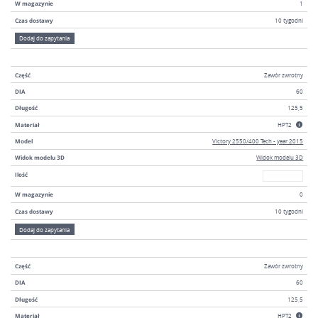
W magazynie
1
Czas dostawy
10 tygodni
Dodaj do zapytania
Część
Zawór zwrotny
DIA
60
Długość
125,5
Materiał
HPT2
Model
Victory 2550/400 Tech - year 2015
Widok modelu 3D
Widok modelu 3D
W magazyni
Ilość
W magazynie
0
Czas dostawy
10 tygodni
Dodaj do zapytania
Część
Zawór zwrotny
DIA
60
Długość
125,5
Materiał
HPT2