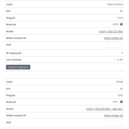
Część
Zawór zwrotny
DIA
60
Długość
125,5
Materiał
HPT5
Model
Victory 1350/220 Tech
Widok modelu 3D
Widok modelu 3D
W magazyni
Ilość
W magazynie
0
Czas dostawy
1 - 2 dni
Dodaj do zapytania
Część
Ślimak
DIA
60
Długość
1653
Materiał
HPT1
Model
Victory 1350/300 Tech - year 2007
Widok modelu 3D
Widok modelu 3D
W magazyni
Ilość