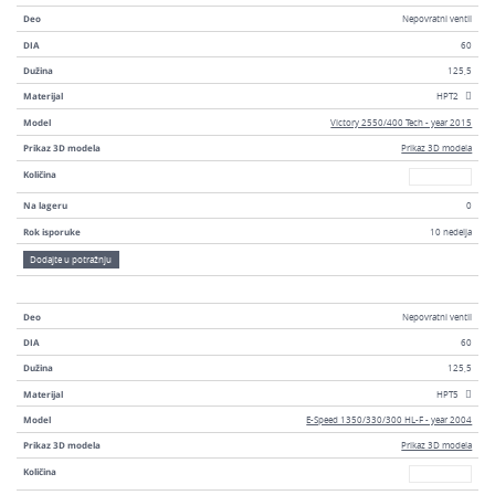
Deo
Nepovratni ventil
DIA
60
Dužina
125,5
Materijal
HPT2
Model
Victory 2550/400 Tech - year 2015
Prikaz 3D modela
Prikaz 3D modela
Broj
Količina
Na lageru
0
Rok isporuke
10 nedelja
Dodajte u potražnju
Deo
Nepovratni ventil
DIA
60
Dužina
125,5
Materijal
HPT5
Model
E-Speed 1350/330/300 HL-F - year 2004
Prikaz 3D modela
Prikaz 3D modela
Broj
Količina