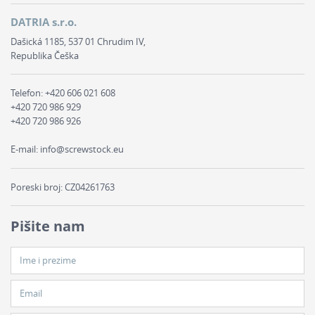
DATRIA s.r.o.
Dašická 1185, 537 01 Chrudim IV,
Republika Češka
Telefon:
+420 606 021 608
+420 720 986 929
+420 720 986 926
E-mail:
info@screwstock.eu
Poreski broj: CZ04261763
Pišite nam
Ime i prezime
Email