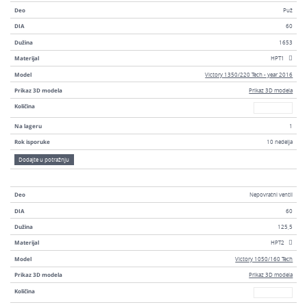
Deo
Puž
DIA
60
Dužina
1653
Materijal
HPT1
Model
Victory 1350/220 Tech - year 2016
Prikaz 3D modela
Prikaz 3D modela
Broj
Količina
Na lageru
1
Rok isporuke
10 nedelja
Dodajte u potražnju
Deo
Nepovratni ventil
DIA
60
Dužina
125,5
Materijal
HPT2
Model
Victory 1050/160 Tech
Prikaz 3D modela
Prikaz 3D modela
Broj
Količina