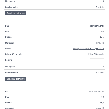
Na lageru
0
Rok isporuke
10 nedelja
Dodajte u potražnju
Deo
Nepovratni ventil
DIA
60
Dužina
125,5
Materijal
HPT5
Model
Victory 2550/400 Tech - year 2015
Prikaz 3D modela
Prikaz 3D modela
Broj
Količina
Na lageru
0
Rok isporuke
1-2 dana
Dodajte u potražnju
Deo
Nepovratni ventil
DIA
60
Dužina
125,5
Materijal
HPT5