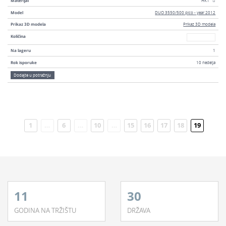
Materijal
HK1
Model
DUO 3550/500 pico - year 2012
Prikaz 3D modela
Prikaz 3D modela
Broj
Količina
Na lageru
1
Rok isporuke
10 nedelja
Dodajte u potražnju
1
…
6
…
10
…
15
16
17
18
19
Trenutn
11
30
GODINA NA TRŽIŠTU
DRŽAVA