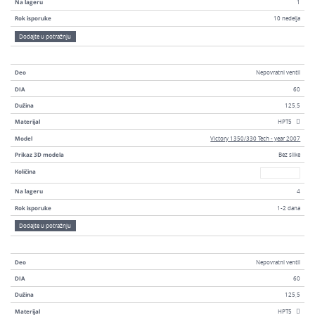
Na lageru
1
Rok isporuke
10 nedelja
Dodajte u potražnju
Deo
Nepovratni ventil
DIA
60
Dužina
125,5
Materijal
HPT5
Model
Victory 1350/330 Tech - year 2007
Prikaz 3D modela
Bez slike
Broj
Količina
Na lageru
4
Rok isporuke
1-2 dana
Dodajte u potražnju
Deo
Nepovratni ventil
DIA
60
Dužina
125,5
Materijal
HPT5