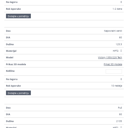
Na lageru
0
Rok isporuke
1-2 dana
Dodajte u potražnju
Deo
Nepovratni ventil
DIA
60
Dužina
125,5
Materijal
HPT2
Model
Victory 1350/220 Tech
Prikaz 3D modela
Prikaz 3D modela
Broj
Količina
Na lageru
0
Rok isporuke
10 nedelja
Dodajte u potražnju
Deo
Puž
DIA
60
Dužina
2135
Materijal
HPT1