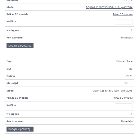
Model
E-Speed 1350/330/300 HL-F - year 2004
Prikaz 3D modela
Prikaz 3D modela
Broj
Količina
Na lageru
1
Rok isporuke
10 nedelja
Dodajte u potražnju
Deo
Cilindar / Barel
DIA
80
Dužina
2079
Materijal
HK1
Model
Victory 2550/300 Tech - year 2006
Prikaz 3D modela
Prikaz 3D modela
Broj
Količina
Na lageru
1
Rok isporuke
10 nedelja
Dodajte u potražnju