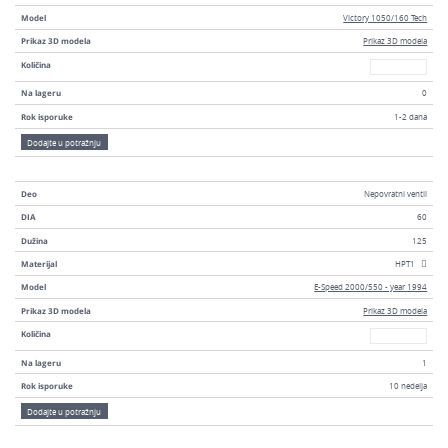
Model
Victory 1050/160 Tech
Prikaz 3D modela
Prikaz 3D modela
Broj
Količina
Na lageru
0
Rok isporuke
1-2 dana
Dodajte u potražnju
Deo
Nepovratni ventil
DIA
60
Dužina
125
Materijal
HPT1
Model
E-Speed 2000/550 - year 1994
Prikaz 3D modela
Prikaz 3D modela
Broj
Količina
Na lageru
1
Rok isporuke
10 nedelja
Dodajte u potražnju