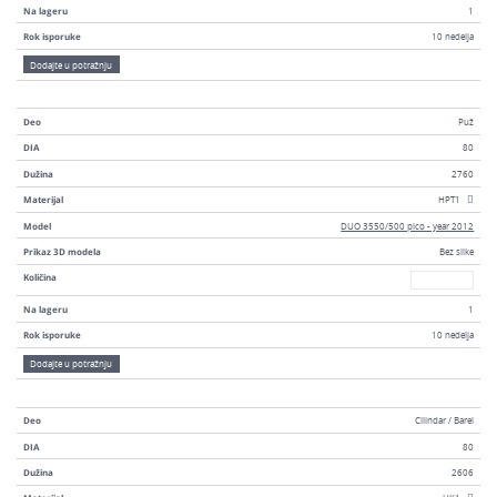
Na lageru
1
Rok isporuke
10 nedelja
Dodajte u potražnju
Deo
Puž
DIA
80
Dužina
2760
Materijal
HPT1
Model
DUO 3550/500 pico - year 2012
Prikaz 3D modela
Bez slike
Broj
Količina
Na lageru
1
Rok isporuke
10 nedelja
Dodajte u potražnju
Deo
Cilindar / Barel
DIA
80
Dužina
2606