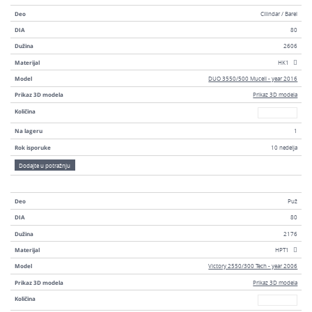
Deo
Cilindar / Barel
DIA
80
Dužina
2606
Materijal
HK1
Model
DUO 3550/500 Mucell - year 2016
Prikaz 3D modela
Prikaz 3D modela
Broj
Količina
Na lageru
1
Rok isporuke
10 nedelja
Dodajte u potražnju
Deo
Puž
DIA
80
Dužina
2176
Materijal
HPT1
Model
Victory 2550/300 Tech - year 2006
Prikaz 3D modela
Prikaz 3D modela
Broj
Količina