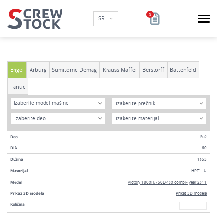
SR
Engel
Arburg
Sumitomo Demag
Krauss Maffei
Berstorff
Battenfeld
Fanuc
Model
DIA
Izaberite model mašine
Godina
Materijal
Deo
Puž
DIA
60
Dužina
1653
Materijal
HPT1
Model
Victory 1800H/750L/400 combi - year 2011
Prikaz 3D modela
Prikaz 3D modela
Broj
Količina