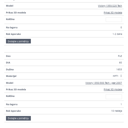
Model
Victory 1350/220 Tech
Prikaz 3D modela
Prikaz 3D modela
Broj
Količina
Na lageru
0
Rok isporuke
1-2 dana
Dodajte u potražnju
Deo
Puž
DIA
60
Dužina
1653
Materijal
HPT1
Model
Victory 1350/300 Tech - year 2007
Prikaz 3D modela
Prikaz 3D modela
Broj
Količina
Na lageru
1
Rok isporuke
10 nedelja
Dodajte u potražnju