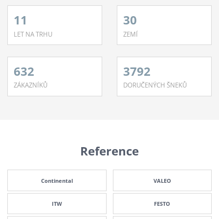
11
30
LET NA TRHU
ZEMÍ
632
3792
ZÁKAZNÍKŮ
DORUČENÝCH ŠNEKŮ
Reference
Continental
VALEO
ITW
FESTO