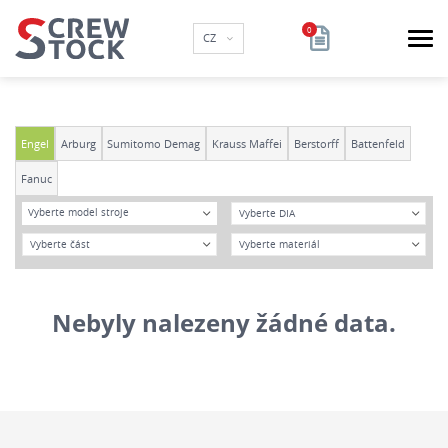
CZ
Engel
Arburg
Sumitomo Demag
Krauss Maffei
Berstorff
Battenfeld
Fanuc
Model
Průměr
Vyberte model stroje
Rok
Materiál
Nebyly nalezeny žádné data.