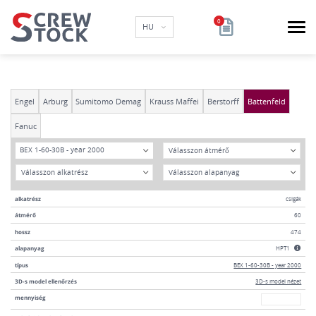
HU
Engel
Arburg
Sumitomo Demag
Krauss Maffei
Berstorff
Battenfeld
Fanuc
típus
átmérő
BEX 1-60-30B - year 2000
Év
Anyag
alkatrész
csigák
átmérő
60
hossz
474
alapanyag
HPT1
típus
BEX 1-60-30B - year 2000
3D-s model ellenőrzés
3D-s model nézet
mennyiség
mennyiség