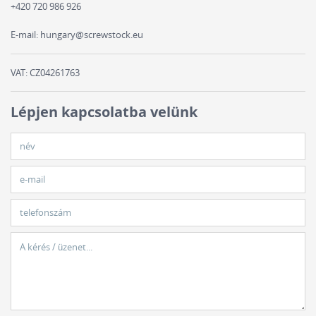
+420 720 986 926
E-mail:
hungary@screwstock.eu
VAT: CZ04261763
Lépjen kapcsolatba velünk
név
e-mail
telefonszám
A kérés / üzenet