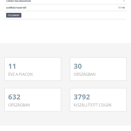
raktári darabszámok
1
szállítási határidő
10 hét
hozzáadás
11
30
ÉVE A PIACON
ORSZÁGBAN
632
3792
ORSZÁGBAN
KISZÁLLÍTOTT CSIGÁK