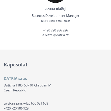
Aneta Blažej
Business Development Manager
Nyelv: cseh, angol, orosz
+420 720 986 926
a.blazej@datria.cz
Kapcsolat
DATRIA s.r.o.
Dašická 1185, 537 01 Chrudim IV
Czech Republic
telefonszám:
+420 606 021 608
+420 720 986 929