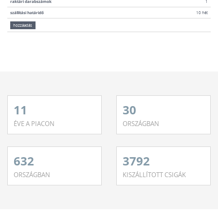
raktári darabszámok
1
szállítási határidő
10 hét
hozzáadás
11
30
ÉVE A PIACON
ORSZÁGBAN
632
3792
ORSZÁGBAN
KISZÁLLÍTOTT CSIGÁK