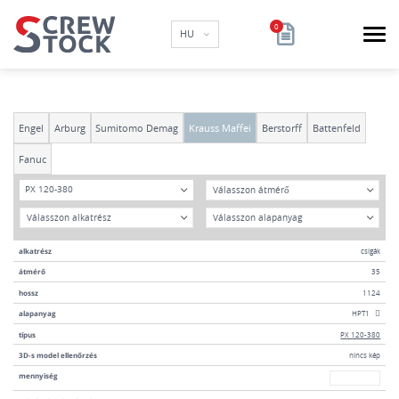
HU
Engel
Arburg
Sumitomo Demag
Krauss Maffei
Berstorff
Battenfeld
Fanuc
típus
átmérő
PX 120-380
Év
Anyag
alkatrész
csigák
átmérő
35
hossz
1124
alapanyag
HPT1
típus
PX 120-380
3D-s model ellenőrzés
nincs kép
mennyiség
mennyiség