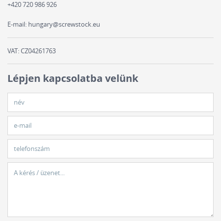
+420 720 986 926
E-mail:
hungary@screwstock.eu
VAT: CZ04261763
Lépjen kapcsolatba velünk
név
e-mail
telefonszám
A kérés / üzenet