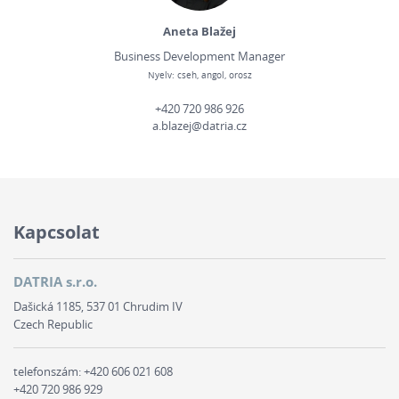
Aneta Blažej
Business Development Manager
Nyelv: cseh, angol, orosz
+420 720 986 926
a.blazej@datria.cz
Kapcsolat
DATRIA s.r.o.
Dašická 1185, 537 01 Chrudim IV
Czech Republic
telefonszám:
+420 606 021 608
+420 720 986 929