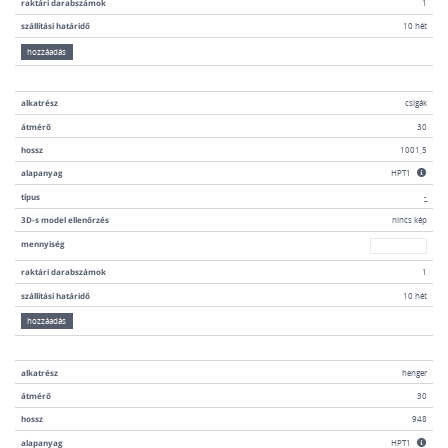
raktári darabszámok
1
szállítási határidő
10 hét
hozzáadás
alkatrész
csigák
átmérő
30
hossz
1001,5
alapanyag
HPT1
típus
-
3D-s model ellenőrzés
nincs kép
mennyiség
mennyiség
raktári darabszámok
1
szállítási határidő
10 hét
hozzáadás
alkatrész
henger
átmérő
30
hossz
948
alapanyag
HPT1