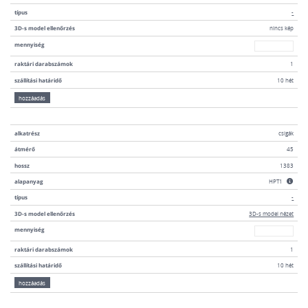
típus
-
3D-s model ellenőrzés
nincs kép
mennyiség
mennyiség
raktári darabszámok
1
szállítási határidő
10 hét
hozzáadás
alkatrész
csigák
átmérő
45
hossz
1383
alapanyag
HPT1
típus
-
3D-s model ellenőrzés
3D-s model nézet
mennyiség
mennyiség
raktári darabszámok
1
szállítási határidő
10 hét
hozzáadás