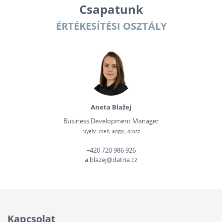
Csapatunk
ÉRTÉKESÍTÉSI OSZTÁLY
Aneta Blažej
Business Development Manager
Nyelv: cseh, angol, orosz
+420 720 986 926
a.blazej@datria.cz
Kapcsolat