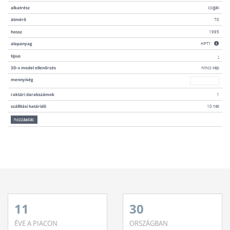
alkatrész
csigák
átmérő
70
hossz
1995
alapanyag
HPT1
típus
-
3D-s model ellenőrzés
nincs kép
mennyiség
mennyiség
raktári darabszámok
1
szállítási határidő
10 hét
hozzáadás
11
30
ÉVE A PIACON
ORSZÁGBAN