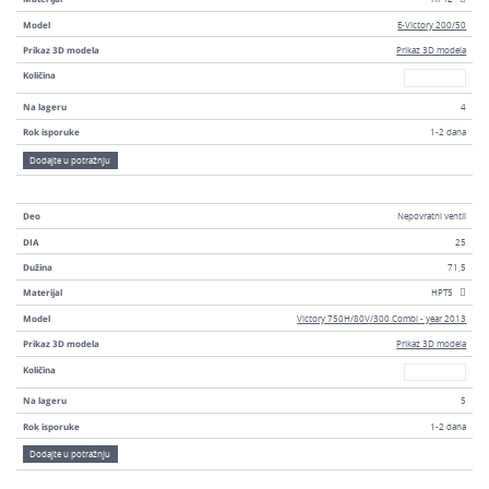
Model
E-Victory 200/50
Prikaz 3D modela
Prikaz 3D modela
Broj
Količina
Na lageru
4
Rok isporuke
1-2 dana
Dodajte u potražnju
Deo
Nepovratni ventil
DIA
25
Dužina
71,5
Materijal
HPT5
Model
Victory 750H/80V/300 Combi - year 2013
Prikaz 3D modela
Prikaz 3D modela
Broj
Količina
Na lageru
5
Rok isporuke
1-2 dana
Dodajte u potražnju