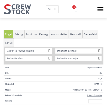
SR
Engel
Arburg
Sumitomo Demag
Krauss Maffei
Berstorff
Battenfeld
Fanuc
Model
DIA
Izaberite model mašine
Godina
Materijal
Deo
Nepovratni ventil
DIA
25
Dužina
71,5
Materijal
HPT2
Model
Victory 200/120 Tech - year 2016
Prikaz 3D modela
Prikaz 3D modela
Broj
Količina