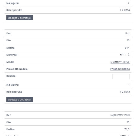
Na lageru
2
Rok isporuke
1-2 dana
Dodajte u potražnju
Deo
Puž
DIA
25
Dužina
944
Materijal
HPT1
Model
E-Victory 170/50
Prikaz 3D modela
Prikaz 3D modela
Broj
Količina
Na lageru
1
Rok isporuke
1-2 dana
Dodajte u potražnju
Deo
Nepovratni ventil
DIA
25
Dužina
71,5