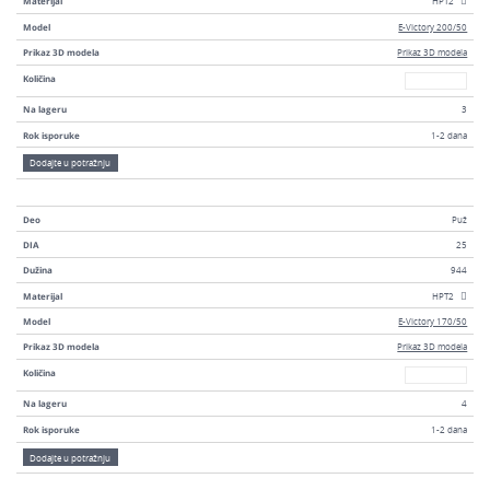
Materijal
HPT2
Model
E-Victory 200/50
Prikaz 3D modela
Prikaz 3D modela
Broj
Količina
Na lageru
3
Rok isporuke
1-2 dana
Dodajte u potražnju
Deo
Puž
DIA
25
Dužina
944
Materijal
HPT2
Model
E-Victory 170/50
Prikaz 3D modela
Prikaz 3D modela
Broj
Količina
Na lageru
4
Rok isporuke
1-2 dana
Dodajte u potražnju