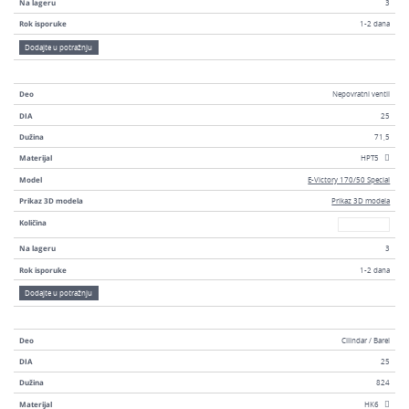
Na lageru
3
Rok isporuke
1-2 dana
Dodajte u potražnju
Deo
Nepovratni ventil
DIA
25
Dužina
71,5
Materijal
HPT5
Model
E-Victory 170/50 Special
Prikaz 3D modela
Prikaz 3D modela
Broj
Količina
Na lageru
3
Rok isporuke
1-2 dana
Dodajte u potražnju
Deo
Cilindar / Barel
DIA
25
Dužina
824
Materijal
HK6