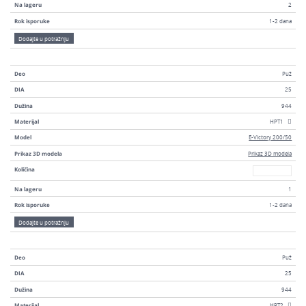
Na lageru
2
Rok isporuke
1-2 dana
Dodajte u potražnju
Deo
Puž
DIA
25
Dužina
944
Materijal
HPT1
Model
E-Victory 200/50
Prikaz 3D modela
Prikaz 3D modela
Broj
Količina
Na lageru
1
Rok isporuke
1-2 dana
Dodajte u potražnju
Deo
Puž
DIA
25
Dužina
944
Materijal
HPT2