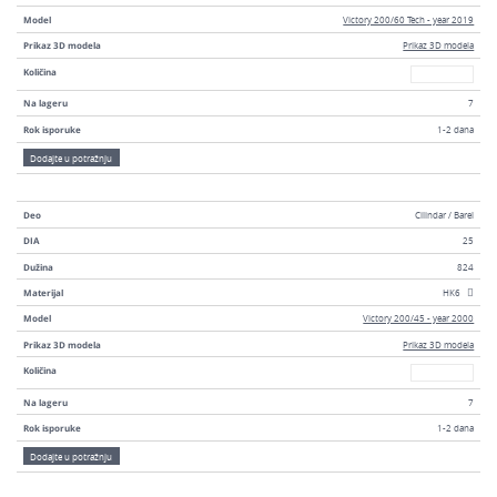
Model
Victory 200/60 Tech - year 2019
Prikaz 3D modela
Prikaz 3D modela
Broj
Količina
Na lageru
7
Rok isporuke
1-2 dana
Dodajte u potražnju
Deo
Cilindar / Barel
DIA
25
Dužina
824
Materijal
HK6
Model
Victory 200/45 - year 2000
Prikaz 3D modela
Prikaz 3D modela
Broj
Količina
Na lageru
7
Rok isporuke
1-2 dana
Dodajte u potražnju