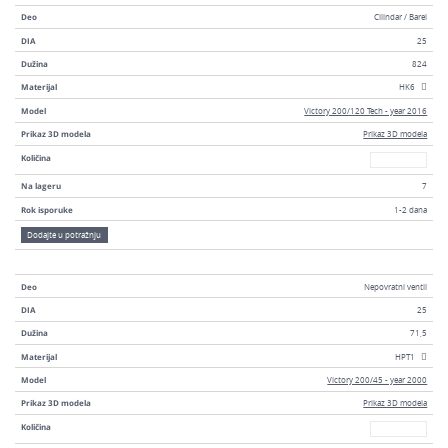
Deo
Cilindar / Barel
DIA
25
Dužina
824
Materijal
HK6
Model
Victory 200/120 Tech - year 2016
Prikaz 3D modela
Prikaz 3D modela
Broj
Količina
Na lageru
7
Rok isporuke
1-2 dana
Dodajte u potražnju
Deo
Nepovratni ventil
DIA
25
Dužina
71,5
Materijal
HPT1
Model
Victory 200/45 - year 2000
Prikaz 3D modela
Prikaz 3D modela
Broj
Količina