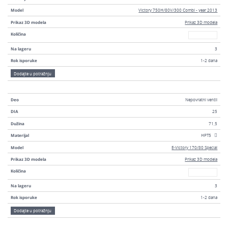
Model
Victory 750H/80V/300 Combi - year 2013
Prikaz 3D modela
Prikaz 3D modela
Broj
Količina
Na lageru
3
Rok isporuke
1-2 dana
Dodajte u potražnju
Deo
Nepovratni ventil
DIA
25
Dužina
71,5
Materijal
HPT5
Model
E-Victory 170/80 Special
Prikaz 3D modela
Prikaz 3D modela
Broj
Količina
Na lageru
3
Rok isporuke
1-2 dana
Dodajte u potražnju