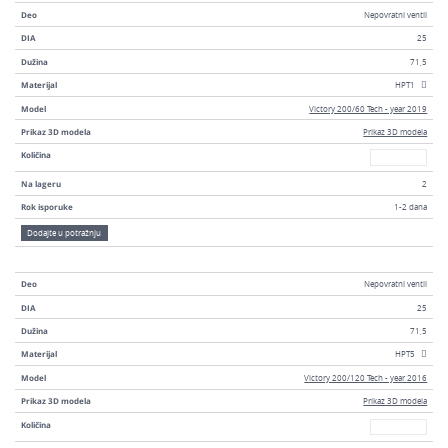
Deo
Nepovratni ventil
DIA
25
Dužina
71,5
Materijal
HPT1
Model
Victory 200/60 Tech - year 2019
Prikaz 3D modela
Prikaz 3D modela
Broj
Količina
Na lageru
2
Rok isporuke
1-2 dana
Dodajte u potražnju
Deo
Nepovratni ventil
DIA
25
Dužina
71,5
Materijal
HPT5
Model
Victory 200/120 Tech - year 2016
Prikaz 3D modela
Prikaz 3D modela
Broj
Količina