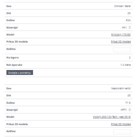
Deo
Cilindar / Barel
DIA
25
Dužina
824
Materijal
HK1
Model
E-Victory 170/80
Prikaz 3D modela
Prikaz 3D modela
Broj
Količina
Na lageru
2
Rok isporuke
1-2 dana
Dodajte u potražnju
Deo
Nepovratni ventil
DIA
25
Dužina
71,5
Materijal
HPT1
Model
Victory 200/120 Tech - year 2016
Prikaz 3D modela
Prikaz 3D modela
Broj
Količina