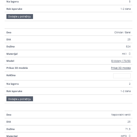
Na lageru
5
Rok isporuke
1-2 dana
Dodajte u potražnju
Deo
Cilindar / Barel
DIA
25
Dužina
824
Materijal
HK1
Model
E-Victory 170/50
Prikaz 3D modela
Prikaz 3D modela
Broj
Količina
Na lageru
2
Rok isporuke
1-2 dana
Dodajte u potražnju
Deo
Nepovratni ventil
DIA
25
Dužina
71,5
Materijal
HPT2