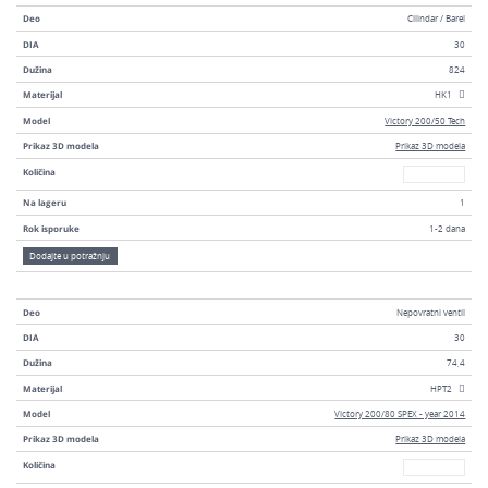
Deo
Cilindar / Barel
DIA
30
Dužina
824
Materijal
HK1
Model
Victory 200/50 Tech
Prikaz 3D modela
Prikaz 3D modela
Broj
Količina
Na lageru
1
Rok isporuke
1-2 dana
Dodajte u potražnju
Deo
Nepovratni ventil
DIA
30
Dužina
74,4
Materijal
HPT2
Model
Victory 200/80 SPEX - year 2014
Prikaz 3D modela
Prikaz 3D modela
Broj
Količina