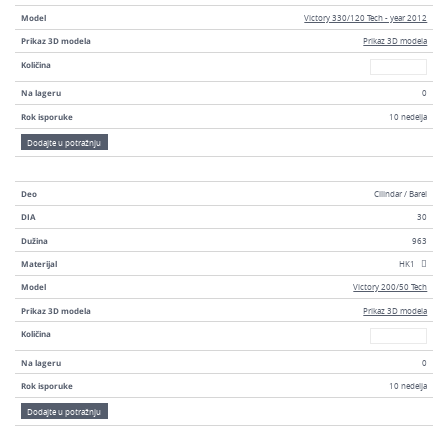
Model
Victory 330/120 Tech - year 2012
Prikaz 3D modela
Prikaz 3D modela
Broj
Količina
Na lageru
0
Rok isporuke
10 nedelja
Dodajte u potražnju
Deo
Cilindar / Barel
DIA
30
Dužina
963
Materijal
HK1
Model
Victory 200/50 Tech
Prikaz 3D modela
Prikaz 3D modela
Broj
Količina
Na lageru
0
Rok isporuke
10 nedelja
Dodajte u potražnju