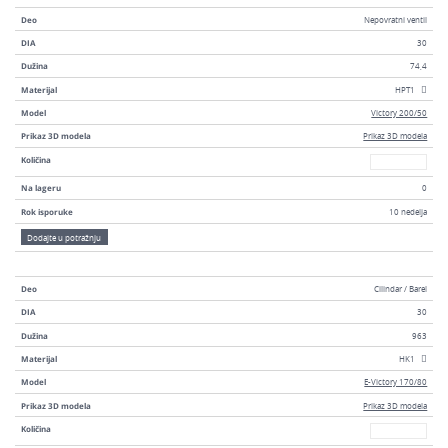
Deo
Nepovratni ventil
DIA
30
Dužina
74,4
Materijal
HPT1
Model
Victory 200/50
Prikaz 3D modela
Prikaz 3D modela
Broj
Količina
Na lageru
0
Rok isporuke
10 nedelja
Dodajte u potražnju
Deo
Cilindar / Barel
DIA
30
Dužina
963
Materijal
HK1
Model
E-Victory 170/80
Prikaz 3D modela
Prikaz 3D modela
Broj
Količina