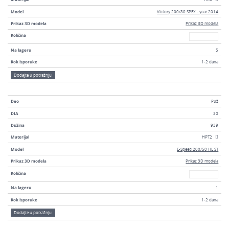
Model
Victory 200/80 SPEX - year 2014
Prikaz 3D modela
Prikaz 3D modela
Broj
Količina
Na lageru
5
Rok isporuke
1-2 dana
Dodajte u potražnju
Deo
Puž
DIA
30
Dužina
939
Materijal
HPT2
Model
E-Speed 200/50 HL ST
Prikaz 3D modela
Prikaz 3D modela
Broj
Količina
Na lageru
1
Rok isporuke
1-2 dana
Dodajte u potražnju