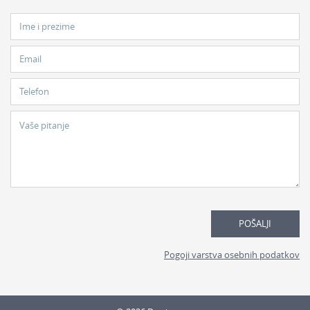
Ime i prezime
Email
Telefon
Vaše pitanje
POŠALJI
Pogoji varstva osebnih podatkov