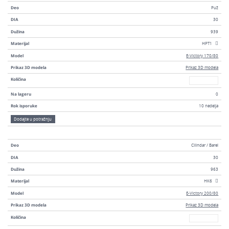
Deo
Puž
DIA
30
Dužina
939
Materijal
HPT1
Model
E-Victory 170/80
Prikaz 3D modela
Prikaz 3D modela
Broj
Količina
Na lageru
0
Rok isporuke
10 nedelja
Dodajte u potražnju
Deo
Cilindar / Barel
DIA
30
Dužina
963
Materijal
HK6
Model
E-Victory 200/80
Prikaz 3D modela
Prikaz 3D modela
Broj
Količina