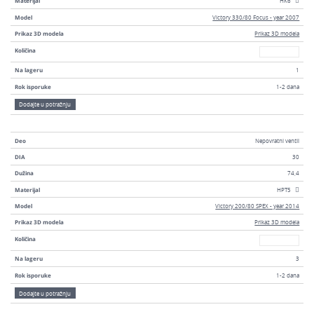
Materijal
HK6
Model
Victory 330/80 Focus - year 2007
Prikaz 3D modela
Prikaz 3D modela
Broj
Količina
Na lageru
1
Rok isporuke
1-2 dana
Dodajte u potražnju
Deo
Nepovratni ventil
DIA
30
Dužina
74,4
Materijal
HPT5
Model
Victory 200/80 SPEX - year 2014
Prikaz 3D modela
Prikaz 3D modela
Broj
Količina
Na lageru
3
Rok isporuke
1-2 dana
Dodajte u potražnju