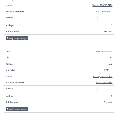
Model
Victory 200/80 SPEX
Prikaz 3D modela
Prikaz 3D modela
Broj
Količina
Na lageru
1
Rok isporuke
1-2 dana
Dodajte u potražnju
Deo
Nepovratni ventil
DIA
30
Dužina
74,4
Materijal
HPT1
Model
Victory 200/45 Tech
Prikaz 3D modela
Prikaz 3D modela
Broj
Količina
Na lageru
0
Rok isporuke
10 nedelja
Dodajte u potražnju