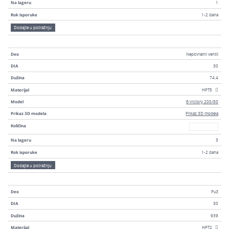
Na lageru
1
Rok isporuke
1-2 dana
Dodajte u potražnju
Deo
Nepovratni ventil
DIA
30
Dužina
74,4
Materijal
HPT5
Model
E-Victory 200/80
Prikaz 3D modela
Prikaz 3D modela
Broj
Količina
Na lageru
3
Rok isporuke
1-2 dana
Dodajte u potražnju
Deo
Puž
DIA
30
Dužina
939
Materijal
HPT2