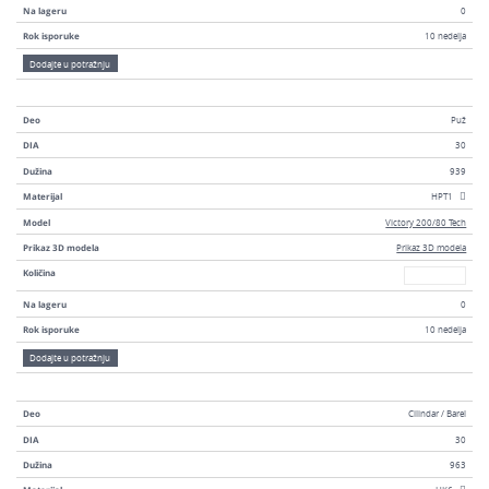
Na lageru
0
Rok isporuke
10 nedelja
Dodajte u potražnju
Deo
Puž
DIA
30
Dužina
939
Materijal
HPT1
Model
Victory 200/80 Tech
Prikaz 3D modela
Prikaz 3D modela
Broj
Količina
Na lageru
0
Rok isporuke
10 nedelja
Dodajte u potražnju
Deo
Cilindar / Barel
DIA
30
Dužina
963