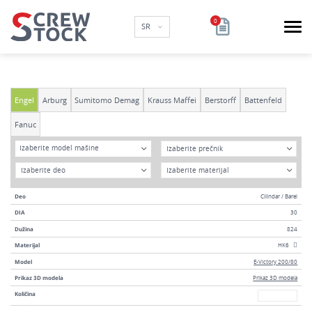
SR
Engel
Arburg
Sumitomo Demag
Krauss Maffei
Berstorff
Battenfeld
Fanuc
Model
DIA
Izaberite model mašine
Godina
Materijal
Deo
Cilindar / Barel
DIA
30
Dužina
824
Materijal
HK6
Model
E-Victory 200/80
Prikaz 3D modela
Prikaz 3D modela
Broj
Količina