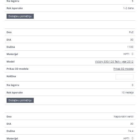
Na lageru
5
Rok isporuke
1-2 dana
Dodajte u potražnju
Deo
Puž
DIA
30
Dužina
1100
Materijal
HPT1
Model
Victory 330/120 Tech - year 2012
Prikaz 3D modela
Prikaz 3D modela
Broj
Količina
Na lageru
0
Rok isporuke
10 nedelja
Dodajte u potražnju
Deo
Nepovratni ventil
DIA
30
Dužina
74,4
Materijal
HPT1