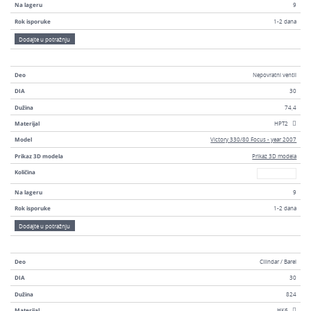
Na lageru
9
Rok isporuke
1-2 dana
Dodajte u potražnju
Deo
Nepovratni ventil
DIA
30
Dužina
74,4
Materijal
HPT2
Model
Victory 330/80 Focus - year 2007
Prikaz 3D modela
Prikaz 3D modela
Broj
Količina
Na lageru
9
Rok isporuke
1-2 dana
Dodajte u potražnju
Deo
Cilindar / Barel
DIA
30
Dužina
824
Materijal
HK6