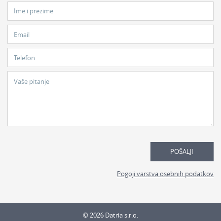
Ime i prezime
Email
Telefon
Vaše pitanje
POŠALJI
Pogoji varstva osebnih podatkov
© 2026 Datria s.r.o.