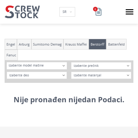
SR
Engel
Arburg
Sumitomo Demag
Krauss Maffei
Berstorff
Battenfeld
Fanuc
Model
DIA
Izaberite model mašine
Godina
Materijal
Nije pronađen nijedan Podaci.