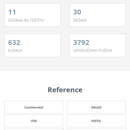
11
30
GODINA NA TRŽIŠTU
DRŽAVA
632
3792
KUPACA
ISPORUČENIH PUŽEVA
Reference
Continental
VALEO
ITW
FESTO