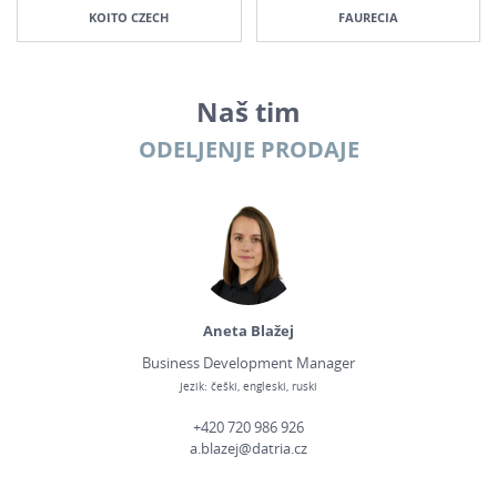
KOITO CZECH
FAURECIA
Naš tim
ODELJENJE PRODAJE
Aneta Blažej
Business Development Manager
Jezik: češki, engleski, ruski
+420 720 986 926
a.blazej@datria.cz