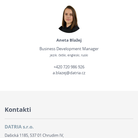
Aneta Blažej
Business Development Manager
Jezik: češki, engleski, ruski
+420 720 986 926
a.blazej@datria.cz
Kontakti
DATRIA s.r.o.
Dašická 1185, 537 01 Chrudim IV,