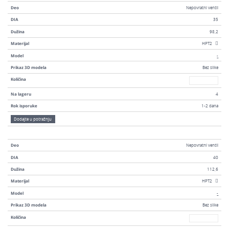
Deo
Nepovratni ventil
DIA
35
Dužina
98,2
Materijal
HPT2
Model
-
Prikaz 3D modela
Bez slike
Broj
Količina
Na lageru
4
Rok isporuke
1-2 dana
Dodajte u potražnju
Deo
Nepovratni ventil
DIA
40
Dužina
112,6
Materijal
HPT2
Model
-
Prikaz 3D modela
Bez slike
Broj
Količina