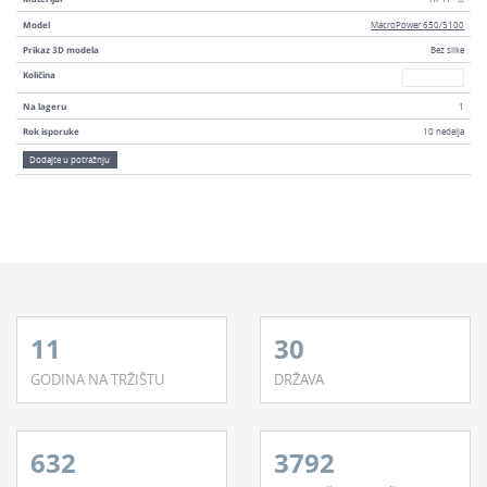
Model
MacroPower 650/5100
Prikaz 3D modela
Bez slike
Broj
Količina
Na lageru
1
Rok isporuke
10 nedelja
Dodajte u potražnju
11
30
GODINA NA TRŽIŠTU
DRŽAVA
632
3792