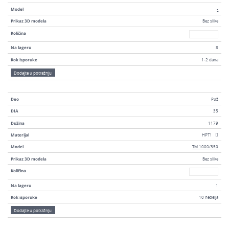
Model
-
Prikaz 3D modela
Bez slike
Broj
Količina
Na lageru
8
Rok isporuke
1-2 dana
Dodajte u potražnju
Deo
Puž
DIA
35
Dužina
1179
Materijal
HPT1
Model
TM 1000/350
Prikaz 3D modela
Bez slike
Broj
Količina
Na lageru
1
Rok isporuke
10 nedelja
Dodajte u potražnju