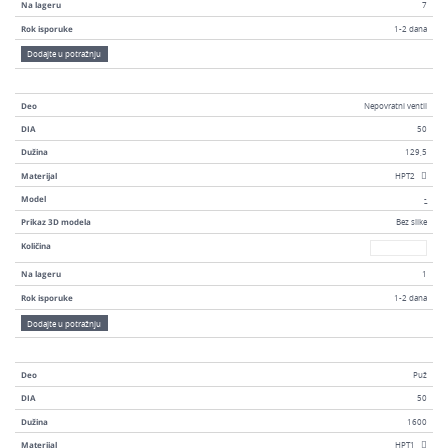
Na lageru
7
Rok isporuke
1-2 dana
Dodajte u potražnju
Deo
Nepovratni ventil
DIA
50
Dužina
129,5
Materijal
HPT2
Model
-
Prikaz 3D modela
Bez slike
Broj
Količina
Na lageru
1
Rok isporuke
1-2 dana
Dodajte u potražnju
Deo
Puž
DIA
50
Dužina
1600
Materijal
HPT1