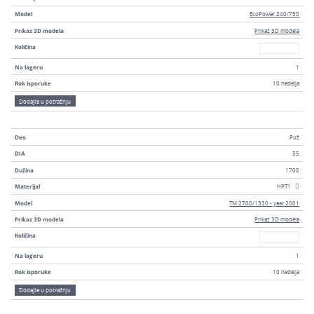
Model
EcoPower 240/750
Prikaz 3D modela
Prikaz 3D modela
Broj
Količina
Na lageru
1
Rok isporuke
10 nedelja
Dodajte u potražnju
Deo
Puž
DIA
55
Dužina
1708
Materijal
HPT1
Model
TM 2700/1330 - year 2001
Prikaz 3D modela
Prikaz 3D modela
Broj
Količina
Na lageru
1
Rok isporuke
10 nedelja
Dodajte u potražnju