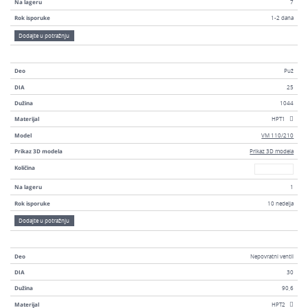
Na lageru
7
Rok isporuke
1-2 dana
Dodajte u potražnju
Deo
Puž
DIA
25
Dužina
1044
Materijal
HPT1
Model
VM 110/210
Prikaz 3D modela
Prikaz 3D modela
Broj
Količina
Na lageru
1
Rok isporuke
10 nedelja
Dodajte u potražnju
Deo
Nepovratni ventil
DIA
30
Dužina
90,6
Materijal
HPT2