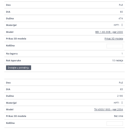
Deo
Puž
DIA
60
Dužina
474
Materijal
HPT1
Model
BEX 1-60-30B - year 2000
Prikaz 3D modela
Prikaz 3D modela
Broj
Količina
Na lageru
1
Rok isporuke
10 nedelja
Dodajte u potražnju
Deo
Puž
DIA
65
Dužina
2190
Materijal
HPT1
Model
TM 4500/1900 - year 2004
Prikaz 3D modela
Bez slike
Broj
Količina