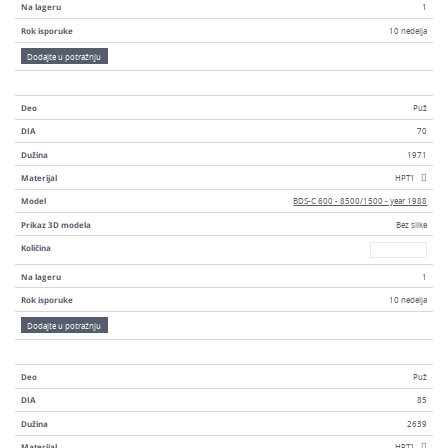
Na lageru
1
Rok isporuke
10 nedelja
Dodajte u potražnju
Deo
Puž
DIA
70
Dužina
1971
Materijal
HPT1
Model
BDS-C 600 - 8500/1500 - year 1988
Prikaz 3D modela
Bez slike
Broj
Količina
Na lageru
1
Rok isporuke
10 nedelja
Dodajte u potražnju
Deo
Puž
DIA
85
Dužina
2639
Materijal
HPT1