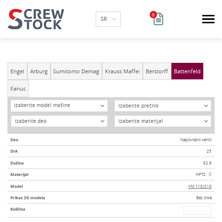
SR
Engel
Arburg
Sumitomo Demag
Krauss Maffei
Berstorff
Battenfeld
Fanuc
Model
DIA
Izaberite model mašine
Godina
Materijal
Deo
Nepovratni ventil
DIA
25
Dužina
82,9
Materijal
HPT2
Model
VM 110/210
Prikaz 3D modela
Bez slike
Broj
Količina