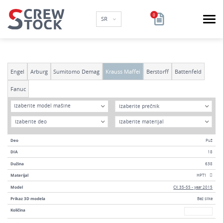
SR
Engel
Arburg
Sumitomo Demag
Krauss Maffei
Berstorff
Battenfeld
Fanuc
Model
DIA
Izaberite model mašine
Godina
Materijal
Deo
Puž
DIA
18
Dužina
638
Materijal
HPT1
Model
CX 35-55 - year 2015
Prikaz 3D modela
Bez slike
Broj
Količina