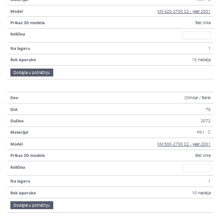
Model
KM 420-2700 C2 - year 2001
Prikaz 3D modela
Bez slike
Broj
Količina
Na lageru
1
Rok isporuke
10 nedelja
Dodajte u potražnju
Deo
Cilindar / Barel
DIA
70
Dužina
2072
Materijal
HK1
Model
KM 500-2700 C2 - year 2001
Prikaz 3D modela
Bez slike
Broj
Količina
Na lageru
1
Rok isporuke
10 nedelja
Dodajte u potražnju