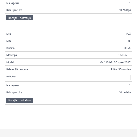
Na lageru
1
Rok isporuke
10 nedelja
Dodajte u potražnju
Deo
Puž
DIA
105
Dužina
3356
Materijal
PTA C56
Model
MX 1000-8100 - year 2007
Prikaz 3D modela
Prikaz 3D modela
Broj
Količina
Na lageru
1
Rok isporuke
10 nedelja
Dodajte u potražnju