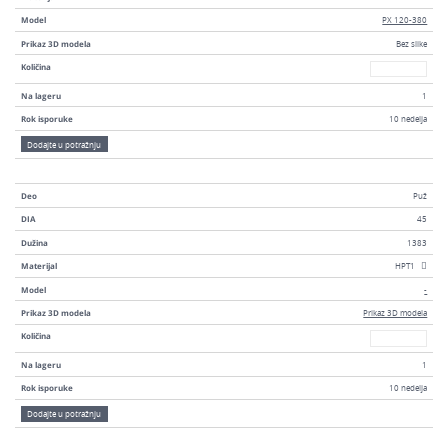
Model
PX 120-380
Prikaz 3D modela
Bez slike
Broj
Količina
Na lageru
1
Rok isporuke
10 nedelja
Dodajte u potražnju
Deo
Puž
DIA
45
Dužina
1383
Materijal
HPT1
Model
-
Prikaz 3D modela
Prikaz 3D modela
Broj
Količina
Na lageru
1
Rok isporuke
10 nedelja
Dodajte u potražnju