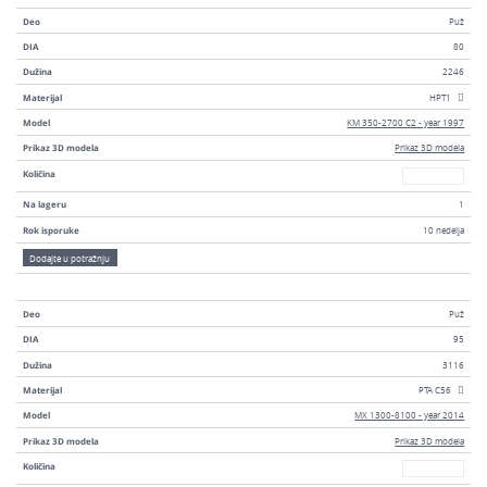
Deo
Puž
DIA
80
Dužina
2246
Materijal
HPT1
Model
KM 350-2700 C2 - year 1997
Prikaz 3D modela
Prikaz 3D modela
Broj
Količina
Na lageru
1
Rok isporuke
10 nedelja
Dodajte u potražnju
Deo
Puž
DIA
95
Dužina
3116
Materijal
PTA C56
Model
MX 1300-8100 - year 2014
Prikaz 3D modela
Prikaz 3D modela
Broj
Količina