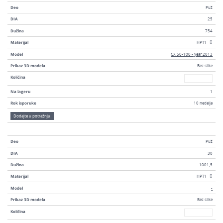
Deo
Puž
DIA
25
Dužina
754
Materijal
HPT1
Model
CX 50-100 - year 2013
Prikaz 3D modela
Bez slike
Broj
Količina
Na lageru
1
Rok isporuke
10 nedelja
Dodajte u potražnju
Deo
Puž
DIA
30
Dužina
1001,5
Materijal
HPT1
Model
-
Prikaz 3D modela
Bez slike
Broj
Količina