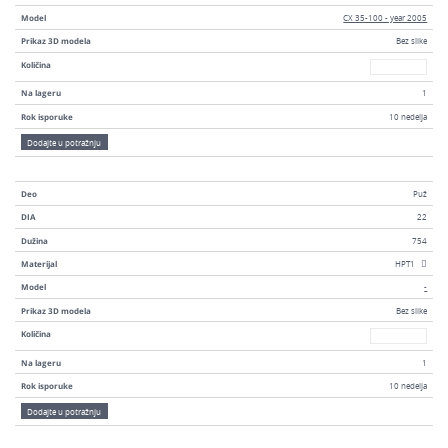
Model
CX 35-100 - year 2005
Prikaz 3D modela
Bez slike
Broj
Količina
Na lageru
1
Rok isporuke
10 nedelja
Dodajte u potražnju
Deo
Puž
DIA
22
Dužina
754
Materijal
HPT1
Model
-
Prikaz 3D modela
Bez slike
Broj
Količina
Na lageru
1
Rok isporuke
10 nedelja
Dodajte u potražnju