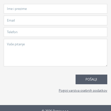
Ime i prezime
Email
Telefon
Vaše pitanje
POŠALJI
Pogoji varstva osebnih podatkov