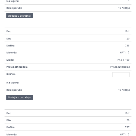
Na lageru
1
Rok isporuke
10 nedelja
Dodajte u potražnju
Deo
Puž
DIA
20
Dužina
738
Materijal
HPT1
Model
PX 81-100
Prikaz 3D modela
Prikaz 3D modela
Broj
Količina
Na lageru
1
Rok isporuke
10 nedelja
Dodajte u potražnju
Deo
Puž
DIA
20
Dužina
757
Materijal
HPT1