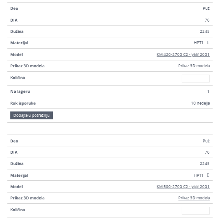
Deo
Puž
DIA
70
Dužina
2245
Materijal
HPT1
Model
KM 420-2700 C2 - year 2001
Prikaz 3D modela
Prikaz 3D modela
Broj
Količina
Na lageru
1
Rok isporuke
10 nedelja
Dodajte u potražnju
Deo
Puž
DIA
70
Dužina
2245
Materijal
HPT1
Model
KM 500-2700 C2 - year 2001
Prikaz 3D modela
Prikaz 3D modela
Broj
Količina