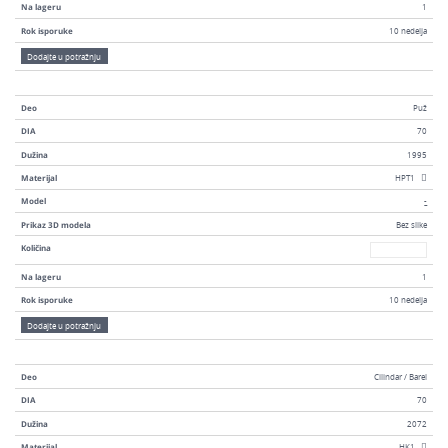
Na lageru
1
Rok isporuke
10 nedelja
Dodajte u potražnju
Deo
Puž
DIA
70
Dužina
1995
Materijal
HPT1
Model
-
Prikaz 3D modela
Bez slike
Broj
Količina
Na lageru
1
Rok isporuke
10 nedelja
Dodajte u potražnju
Deo
Cilindar / Barel
DIA
70
Dužina
2072
Materijal
HK1