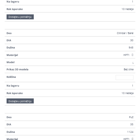
Na lageru
1
Rok isporuke
10 nedelja
Dodajte u potražnju
Deo
Cilindar / Barel
DIA
30
Dužina
948
Materijal
HPT1
Model
-
Prikaz 3D modela
Bez slike
Broj
Količina
Na lageru
1
Rok isporuke
10 nedelja
Dodajte u potražnju
Deo
Puž
DIA
35
Dužina
1124
Materijal
HPT1