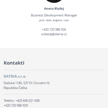
Aneta Blažej
Business Development Manager
Jezik: češki, engleski, ruski
+420 720 986 926
a.blazej@datria.cz
Kontakti
DATRIA s.r.o.
Dašická 1185, 537 01 Chrudim IV,
Republika Češka
Telefon:
+420 606 021 608
+420 720 986 929