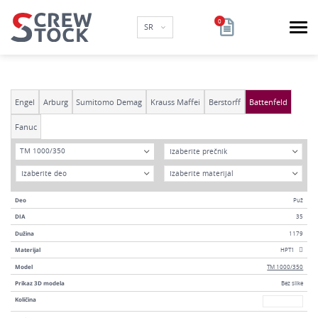
SR
Engel
Arburg
Sumitomo Demag
Krauss Maffei
Berstorff
Battenfeld
Fanuc
Model
DIA
TM 1000/350
Godina
Materijal
Deo
Puž
DIA
35
Dužina
1179
Materijal
HPT1
Model
TM 1000/350
Prikaz 3D modela
Bez slike
Broj
Količina