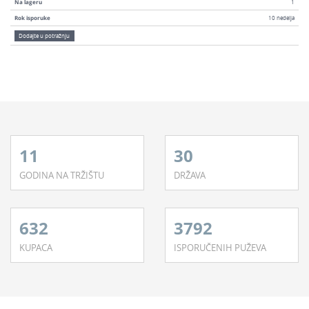
Na lageru
1
Rok isporuke
10 nedelja
Dodajte u potražnju
11
30
GODINA NA TRŽIŠTU
DRŽAVA
632
3792
KUPACA
ISPORUČENIH PUŽEVA