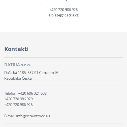
+420 720 986 926
a.blazej@datria.cz
Kontakti
DATRIA s.r.o.
Dašická 1185, 537 01 Chrudim IV,
Republika Češka
Telefon:
+420 606 021 608
+420 720 986 929
+420 720 986 926
E-mail:
info@screwstock.eu