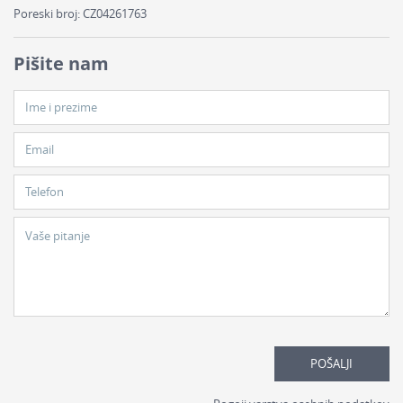
Poreski broj: CZ04261763
Pišite nam
Ime i prezime
Email
Telefon
Vaše pitanje
POŠALJI