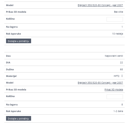
Model
Ergotech 350/320-80 Concept - year 2007
Prikaz 3D modela
Bez slike
Broj
Količina
Na lageru
1
Rok isporuke
10 nedelja
Dodajte u potražnju
Deo
Nepovratni ventil
DIA
22
Dužina
68
Materijal
HPT2
Model
Ergotech 350/320-80 Concept - year 2007
Prikaz 3D modela
Prikaz 3D modela
Broj
Količina
Na lageru
8
Rok isporuke
1-2 dana
Dodajte u potražnju