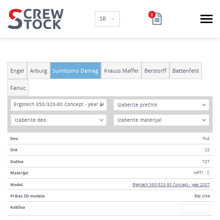
SR
Engel
Arburg
Sumitomo Demag
Krauss Maffei
Berstorff
Battenfeld
Fanuc
Model
DIA
Ergotech 350/320-80 Concept - year 2007
Godina
Materijal
Deo
Puž
DIA
22
Dužina
727
Materijal
HPT1
Model
Ergotech 350/320-80 Concept - year 2007
Prikaz 3D modela
Bez slike
Broj
Količina