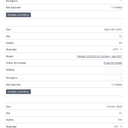
Na lageru
1
Rok isporuke
10 nedelja
Dodajte u potražnju
Deo
Nepovratni ventil
DIA
22
Dužina
68
Materijal
HPT1
Model
Ergotech 350/320-80 Concept - year 2007
Prikaz 3D modela
Prikaz 3D modela
Broj
Količina
Na lageru
1
Rok isporuke
10 nedelja
Dodajte u potražnju
Deo
Cilindar / Barel
DIA
22
Dužina
700
Materijal
HK1